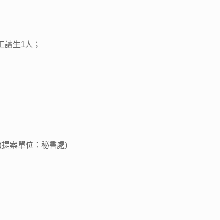
工讀生1人；
(提案單位：秘書處)