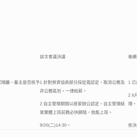
該次會議決議
後續
家隔離，雇主是否核予
1.針對勞資協商部分採從寬認定，取消公務及
1.
。
非公務區別，一律給薪。
2.
2.自主管理期間以居家辦公認定，自主管理結
理。
束實體上班前務必快篩陰，始能上班。
9/20(二)14:30。
依決