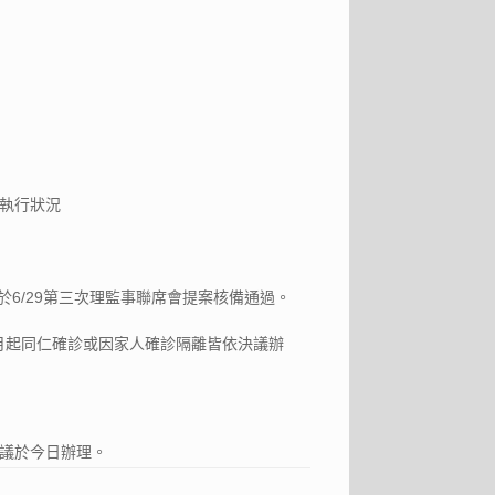
執行狀況
已於6/29第三次理監事聯席會提案核備通過。
6月起同仁確診或因家人確診隔離皆依決議辦
議於今日辦理。