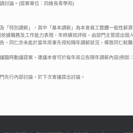
請討論。(提案單位：四維長青學苑)
及「特別調薪」，其中「基本調薪」為本會員工整體一般性薪資
則依據職務及工作能力表現、年終績效評核，由部門主管提出個
告，同仁亦未能於當年底事先得知隔年調薪狀況，導致同仁較難
議臨時動議提案，建議本會可於每年底公告隔年調薪內容(例如：
部門先行內部討論，於下次會議提出討論。