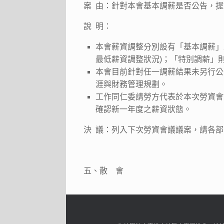
案 由：針對本會基本調薪是否公告，提
說 明：
本會薪資調整分別設有「基本調薪」
最低薪資調整狀況)；「特別調薪」
本會目前針對任一調薪結果未另行公
涯與財務管理規劃。
工作同仁委請勞方代表於本次勞資會
確認新一年度之薪資狀態。
決 議：列入下次勞資會議議案，請各
五、散 會