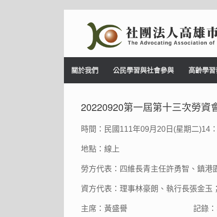
Skip
to
content
關於我們
公民學習與社會參與
高齡學習
20220920第一屆第十三次勞
時間：民國111年09月20日(星期二)14：
地點：線上
勞方代表：四維長青主任許勇智、鎮港
資方代表：理事林豪朗、執行長張金玉
主席：黃盛譽 記錄：李