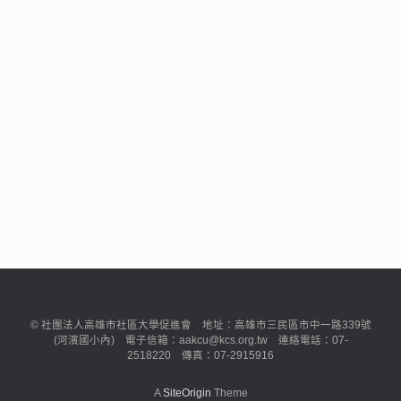
© 社團法人高雄市社區大學促進會 地址：高雄市三民區市中一路339號
(河濱國小內) 電子信箱：aakcu@kcs.org.tw 連絡電話：07-
2518220 傳真：07-2915916
A
SiteOrigin
Theme