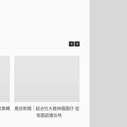
第一期自費班
產業轉
鳳信新聞｜結合社大教林園囡仔 從藝
鳳信新聞｜鎮陽長輩
術面認識在地
鎮銀座