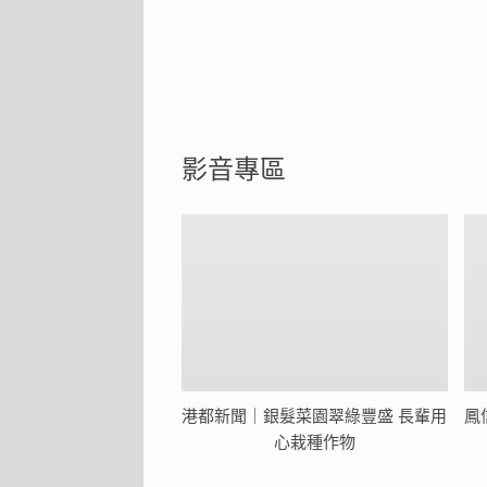
影音專區
港都新聞｜銀髮菜園翠綠豐盛 長輩用
鳳
心栽種作物