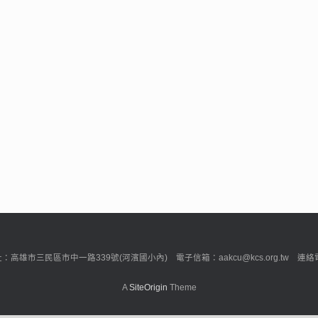
市三民區市中一路339號(河濱國小內) 電子信箱：aakcu@kcs.org.tw 連絡電話：0
A
SiteOrigin
Theme