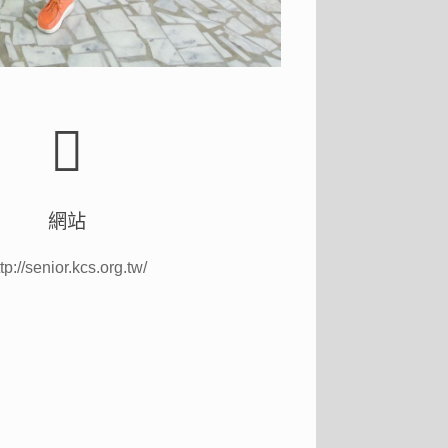
網站
ttp://senior.kcs.org.tw/