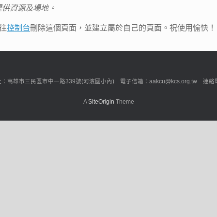
群提供資源及場地。
前往
控制台
刪除這個頁面，並建立屬於自己的頁面。祝使用愉快！
市三民區市中一路339號(河濱國小內) 電子信箱：aakcu@kcs.org.tw 連絡電話：0
A
SiteOrigin
Theme