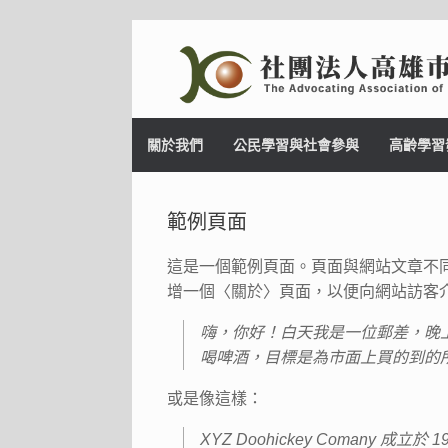
Skip
to
content
關於我們
公民學習與社會參與
高齡學習
範例頁面
這是一個範例頁面。頁面與網站文章不
增一個〈關於〉頁面，以便向網站訪客
嗨，你好！白天我是一位郵差，晚
喝啤酒，目標是為市面上買的到的
或是像這樣：
XYZ Doohickey Coma