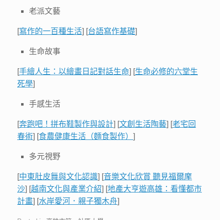
老派文藝
[
寫作的一百種生活
] [
台語寫作基礎
]
生命故事
[
手繪人生：
以繪畫日記對話生命
] [
生命必修的六堂生
死學
]
手感生活
[
奔跑吧！拼布鞋製作與設計
] [
文創生活陶藝
] [
老宅回
春術
] [
食農健康生活（麵食製作）
]
多元視野
[
中東肚皮舞與文化認識
] [
音樂文化欣賞 聽見福爾摩
沙
] [
越南文化與產業介紹
]
[
地產大亨遊高雄：
看懂都市
計畫
] [
水岸愛河．親子獨木舟
]