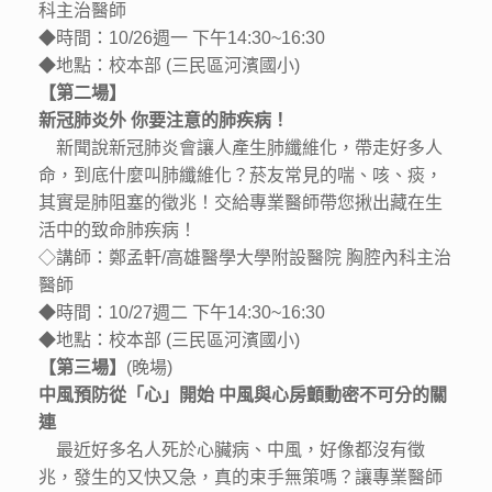
科主治醫師
◆時間：10/26週一 下午14:30~16:30
◆地點：校本部 (三民區河濱國小)
【第二場】
新冠肺炎外 你要注意的肺疾病！
新聞說新冠肺炎會讓人產生肺纖維化，帶走好多人
命，到底什麼叫肺纖維化？菸友常見的喘、咳、痰，
其實是肺阻塞的徵兆！交給專業醫師帶您揪出藏在生
活中的致命肺疾病！
◇講師：鄭孟軒/高雄醫學大學附設醫院 胸腔內科主治
醫師
◆時間：10/27週二 下午14:30~16:30
◆地點：校本部 (三民區河濱國小)
【第三場】
(晚場)
中風預防從「心」開始 中風與心房顫動密不可分的關
連
最近好多名人死於心臟病、中風，好像都沒有徵
兆，發生的又快又急，真的束手無策嗎？讓專業醫師