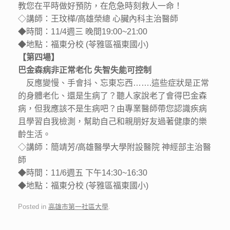
教您在平時做好預防，在危急時刻救人一命！
◇講師：王玟樺/高雄榮總 心臟內科主治醫師
◆時間：11/4週三 晚間19:00~21:00
◆地點：福東分校 (苓雅區福東國小)
【第四場】
巴金森病非正常老化 失智失能可控制
反應變慢、手會抖、忘東忘西…….這些症狀是正常
的身體老化、還是生病了？聽人家說老了會得巴金森
病，但我應該不是生病吧？由專業醫師帶您認識疾病
且學習自我檢測，幫助自己和親朋好友過著健康的樂
齡生活。
◇講師：簡靖芳/高雄醫學大學附設醫院 神經部主治醫
師
◆時間：11/6週五 下午14:30~16:30
◆地點：福東分校 (苓雅區福東國小)
Posted in
高雄市第一社區大學
.