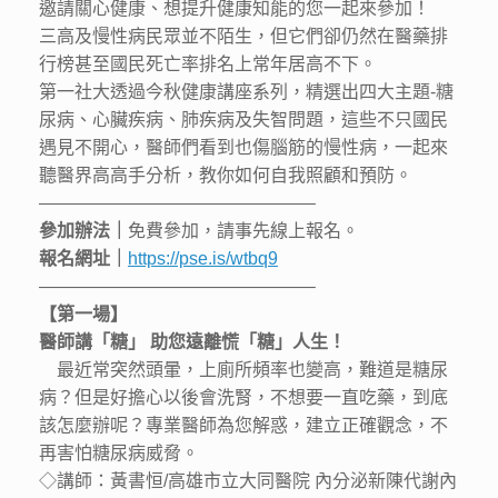
邀請關心健康、想提升健康知能的您一起來參加！
三高及慢性病民眾並不陌生，但它們卻仍然在醫藥排
行榜甚至國民死亡率排名上常年居高不下。
第一社大透過今秋健康講座系列，精選出四大主題-糖
尿病、心臟疾病、肺疾病及失智問題，這些不只國民
遇見不開心，醫師們看到也傷腦筋的慢性病，一起來
聽醫界高高手分析，教你如何自我照顧和預防。
———————————————–
參加辦法｜
免費參加，請事先線上報名。
報名網址｜
https://pse.is/wtbq9
———————————————–
【第一場】
醫師講「糖」 助您遠離慌「糖」人生！
最近常突然頭暈，上廁所頻率也變高，難道是糖尿
病？但是好擔心以後會洗腎，不想要一直吃藥，到底
該怎麼辦呢？專業醫師為您解惑，建立正確觀念，不
再害怕糖尿病威脅。
◇講師：黃書恒/高雄市立大同醫院 內分泌新陳代謝內