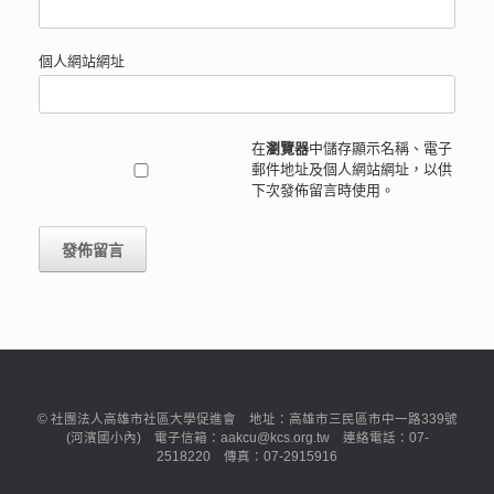
個人網站網址
在
瀏覽器
中儲存顯示名稱、電子
郵件地址及個人網站網址，以供
下次發佈留言時使用。
© 社團法人高雄市社區大學促進會 地址：高雄市三民區市中一路339號
(河濱國小內) 電子信箱：aakcu@kcs.org.tw 連絡電話：07-
2518220 傳真：07-2915916