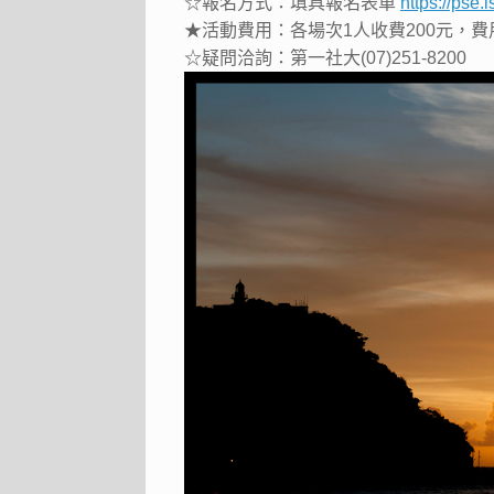
☆報名方式：填具報名表單
https://pse
★活動費用：各場次1人收費200元，
☆疑問洽詢：第一社大(07)251-8200