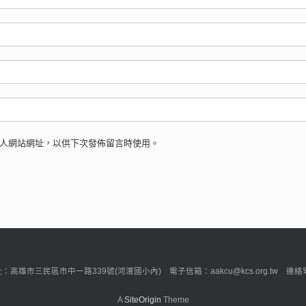
人網站網址，以供下次發佈留言時使用。
市三民區市中一路339號(河濱國小內) 電子信箱：aakcu@kcs.org.tw 連絡電話：0
A
SiteOrigin
Theme