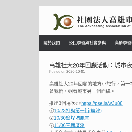
Skip
to
content
關於我們
公民學習與社會參與
高齡學習
高雄社大20年回顧活動：城市
Posted on
2020-10-01
高雄社大20年回顧的地方小旅行，第一
著我們，觀看城市另一個面貌。
推出3個場次
👉
https://pse.is/w3u88
🕟
10/23打狗第一街(旗津)
🕢
10/30鹽埕埔風雲
🕢
11/06三塊厝溪