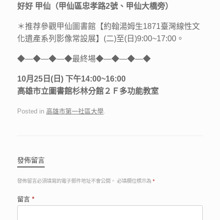
好好 甲仙（甲仙區忠孝路2號、甲仙大橋旁）
＊推荐參觀甲仙圖書館【約翰湯姆生1871臺灣線性文
化遺產系列影像常設展】(二)至(日)9:00~17:00。
◆—◆—◆—◆最終場◆—◆—◆—◆
10月25日(日) 下午14:00~16:00
高雄市立圖書館杉林分館２Ｆ多功能教室
Posted in
高雄市第一社區大學
.
發佈留言
發佈留言必須填寫的電子郵件地址不會公開。
必填欄位標示為
*
留言
*