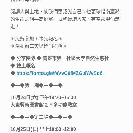
閱讀人與土地，使我們更認識自己，也更珍惜南臺灣
的生命之河—高屏溪。誠摯邀請大家、有空來甲仙走
走！
＊免費參加＊事先報名＊
＊活動前三天以簡訊提醒＊
◆ 分享團隊 ◆ 高雄市第一社區大學自然生態社
◆ 線上報名
◆
https://forms.gle/fsVvC6fMZGuiWvSd6
◆—◆第一場◆—◆—◆
10月24日(六) 下午14:30~16:30
大東藝術圖書館２Ｆ多功能教室
◆—◆—◆第二場◆—◆—◆
10月25日(日) 早上10:00~12:00