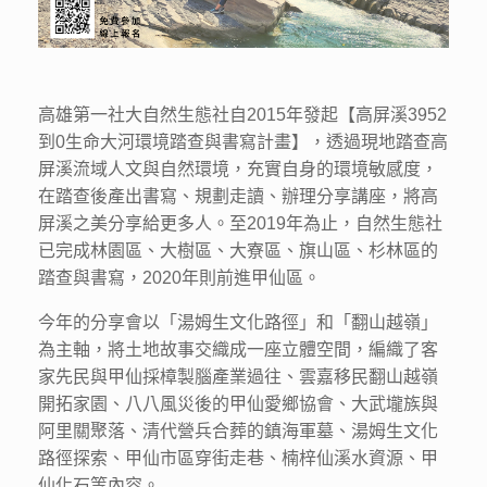
高雄第一社大自然生態社自2015年發起【高屏溪3952
到0生命大河環境踏查與書寫計畫】，透過現地踏查高
屏溪流域人文與自然環境，充實自身的環境敏感度，
在踏查後產出書寫、規劃走讀、辦理分享講座，將高
屏溪之美分享給更多人。至2019年為止，自然生態社
已完成林園區、大樹區、大寮區、旗山區、杉林區的
踏查與書寫，2020年則前進甲仙區。
今年的分享會以「湯姆生文化路徑」和「翻山越嶺」
為主軸，將土地故事交織成一座立體空間，編織了客
家先民與甲仙採樟製腦產業過往、雲嘉移民翻山越嶺
開拓家園、八八風災後的甲仙愛鄉協會、大武壠族與
阿里關聚落、清代營兵合葬的鎮海軍墓、湯姆生文化
路徑探索、甲仙市區穿街走巷、楠梓仙溪水資源、甲
仙化石等內容。