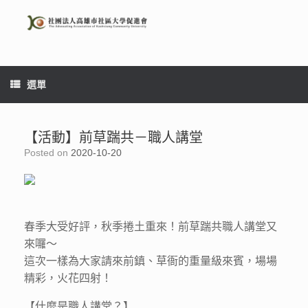
Skip
to
content
選單
【活動】前草踹共－職人講堂
Posted on
2020-10-20
春季大受好評，秋季捲土重來！前草踹共職人講堂又
來囉～
這次一樣為大家請來前鎮、草衙的重量級來賓，場場
精彩，火花四射！
【什麼是職人講堂？】