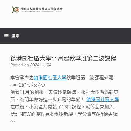
Skip
to
content
選單
鎮港園社區大學11月起秋季班第二波課程
Posted on
2024-11-04
本會承辦之
鎮港園社區大學
秋季班第二波課程來囉
─=≡Σ((( つ•̀ω•́)つ
隨著11月的到來，天氣逐漸轉涼，來社大學習點新東
西，為明年做好進一步充電的準備！
鎮港園社區大學
在前鎮、小港區共開設了13門課程，就等您來加入！
標註NEW的課程為本學期新課，學分費享8折優惠喔
～