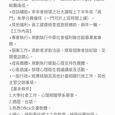
較難達成。
◖培訓補助◗ 享本會辦理之社大課程上下半年各「兩
門」免學分費優待（一門可於上班時間上課）。
◖其他福利◗ 員工健康檢查或旅遊補助，兩年一輪。
【工作內容】
◖專案執行◗ 規劃執行中華社會福利聯合勸募專案事
務。
◖個案工作◗ 高齡者求助洽談，撰寫個案會談紀錄，定
期電話關心。
◖成長團體◗ 規劃執行銀髮心理支持性團體。
◖心衛倡議◗ 辦理心理衛生倡議講座及活動。
◖一般行政◗ 經費核銷及其他計畫相關行政工作、其他
主管交辦事項。
【基本條件】
1.大學社會工作、心理相關學系畢業。
2.通國、台語。
3.熟悉Office文書軟體。
4.細心、強烈責任感之工作態度，接受任務加班。