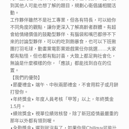
到其他人可能也想了解的題目，規劃心衛倡議相關活
動。
工作夥伴雖然不是社工專業，但各有特長，可以給你
不同角度的觀點，讓你更深入了解高齡者群體。有超
會給情緒價值的鼓勵型夥伴、有腦袋和嘴巴都停不下
來的討論型夥伴，可以約吃到飽暴食，也可以下班揪
團打羽毛球，動畫黨電影黨遊戲黨任你挑選……大家
都有點怪，但也都有點討喜，大致上都足夠社會化，
無論是什麼模樣的你，「應該」都能找到自在的位
置。
【我們的優勢】
◖節慶禮金◗ 端午、中秋兩節禮金，不會用粽子或月餅
打發你。
◖年終獎金◗ 年度人員考核「甲等」以上，年終獎金
1.5月。
◖績效獎金◗ 視單位績效核發，除了新冠疫情最嚴重的
那年以外都有領到喔。
◖全勤獎金◗ 遲到就沒有了，如果你是Chillguy可能比