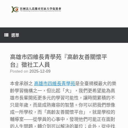
Skip
to
content
選單
高雄市四維長青學苑『高齡友善關懷平
台』徵社工人員
Posted on
2025-12-09
本會承辦之
高雄市四維長青學苑
是全臺規模最大的樂
齡學習機構之一，但比起「大」，我們更希望能為高
雄市長輩開拓更多元的學習可能性，讓時間累積的不
只是年歲，而是成熟雍容的智慧。你可以把我們想像
成一所學校，而「高齡友善關懷平台」，就是學校的
輔導室——從學員的心事中，發現他們可能正在面對
的人生問題，轉介到可以解決的單位；此外，從中找